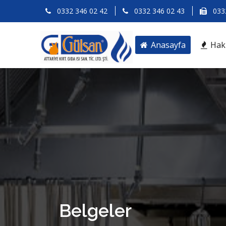
0332 346 02 42
0332 346 02 43
0332
Anasayfa
Hak
Belgeler